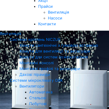
Акції
Прайси
Вентиляція
Насоси
Контакти
Вентиляція
Системи кріплень NICZUK
Хомути сантехнічні з гумовою вставкою
Хомути для вентиляції та аксесуари
Хомути для систем пожежогасіння
Монтажні консолі
Монтажні профілі та аксесуари
Дахові піраміди
Системи мікроклімату ОВК
Вентилятори
Автоматика
Стельові
Побутові