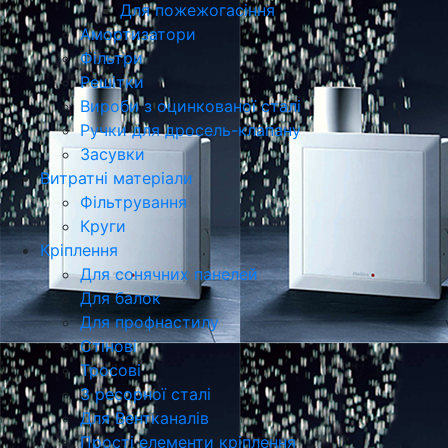
Для пожежогасіння
Амортизатори
Фільтри
Решітки
Вироби з оцинкованої сталі
Ручки для дросель-клапану
Засувки
Витратні матеріали
Фільтрування
Круги
Кріплення
Для сонячних панелей
Для балок
Для профнастилу
Стінові
Тросові
З ресорної сталі
Для Вентканалів
Прості елементи кріплення