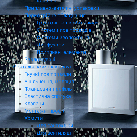
Канальні
Припливно-витяжні установки
Периферійне обладнання
Грунтові теплообмінники
Системи повітроводів
Системи зволоження
Диффузори
Припливні елементи
Зволожувачі
Монтажні комплектуючі
Гнучкі повітроводи
Ущільнення, ізоляція
Фланцевий профіль
Еластична сполука
Клапани
Монтажні профілі
Хомути
Для сантехніки
Для вентиляції