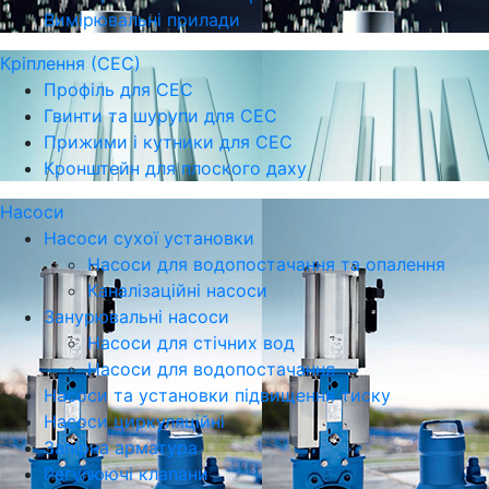
Вимірювальні прилади
Кріплення (СЕС)
Профіль для СЕС
Гвинти та шурупи для СЕС
Прижими і кутники для СЕС
Кронштейн для плоского даху
Насоси
Насоси сухої установки
Насоси для водопостачання та опалення
Каналізаційні насоси
Занурювальні насоси
Насоси для стічних вод
Насоси для водопостачання
Насоси та установки підвищення тиску
Насоси циркуляційні
Запірна арматура
Регулюючі клапани