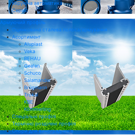
Керуюча автоматика
Сервіс
Армуючий профіль
Оцинкована сталева полоса/армування
Асортимент
Aluplast
Veka
REHAU
Gealan
Schuco
Salamander
Brügmann
Trokal
KBE
Kömmerling
Спеціальні профілі
Термічно розділені профілі
Опори для виноградників