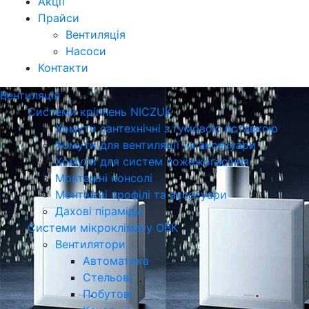
Акції
Прайси
Вентиляція
Насоси
Контакти
Вентиляція
Системи кріплень NICZUK
Хомути сантехнічні з гумовою вставкою
Хомути для вентиляції та аксесуари
Хомути для систем пожежогасіння
Монтажні консолі
Монтажні профілі та аксесуари
Дахові піраміди
Системи мікроклімату ОВК
Вентилятори
Автоматика
Стельові
Побутові