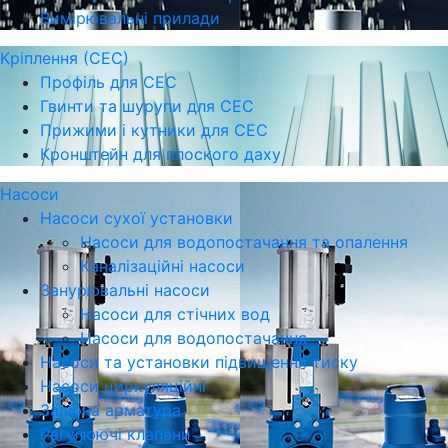
Вимірювальні прилади
Кріплення (СЕС)
Профіль для СЕС
Гвинти та шурупи для СЕС
Прижими і кутники для СЕС
Кронштейн для плоского даху
Насоси
Насоси сухої установки
Насоси для водопостачання та опалення
Каналізаційні насоси
Занурювальні насоси
Насоси для стічних вод
Насоси для водопостачання
Насоси та установки підвищення тиску
Насоси циркуляційні
Запірна арматура
Регулюючі клапани