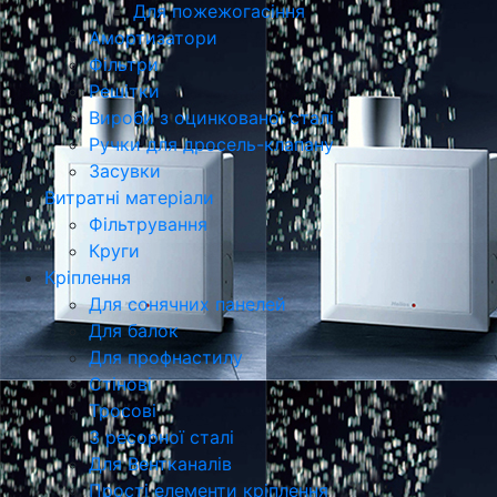
Для пожежогасіння
Амортизатори
Фільтри
Решітки
Вироби з оцинкованої сталі
Ручки для дросель-клапану
Засувки
Витратні матеріали
Фільтрування
Круги
Кріплення
Для сонячних панелей
Для балок
Для профнастилу
Стінові
Тросові
З ресорної сталі
Для Вентканалів
Прості елементи кріплення