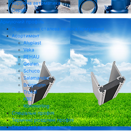
Керуюча автоматика
Сервіс
Армуючий профіль
Оцинкована сталева полоса/армування
Асортимент
Aluplast
Veka
REHAU
Gealan
Schuco
Salamander
Brügmann
Trokal
KBE
Kömmerling
Спеціальні профілі
Термічно розділені профілі
Опори для виноградників