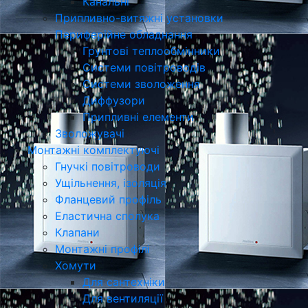
Канальні
Припливно-витяжні установки
Периферійне обладнання
Грунтові теплообмінники
Системи повітроводів
Системи зволоження
Диффузори
Припливні елементи
Зволожувачі
Монтажні комплектуючі
Гнучкі повітроводи
Ущільнення, ізоляція
Фланцевий профіль
Еластична сполука
Клапани
Монтажні профілі
Хомути
Для сантехніки
Для вентиляції