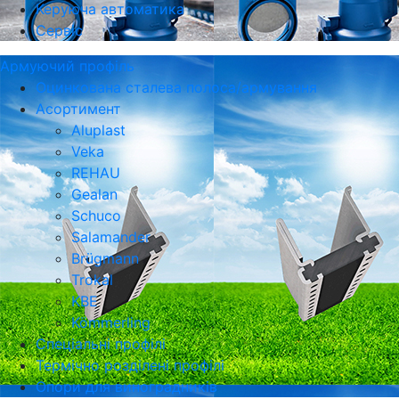
Керуюча автоматика
Сервіс
Армуючий профіль
Оцинкована сталева полоса/армування
Асортимент
Aluplast
Veka
REHAU
Gealan
Schuco
Salamander
Brügmann
Trokal
KBE
Kömmerling
Спеціальні профілі
Термічно розділені профілі
Опори для виноградників