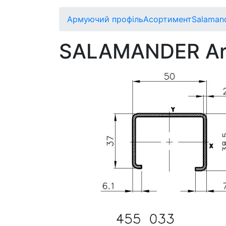
Армуючий профіль
Асортимент
Salaman
SALAMANDER Art