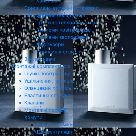
Канальні
Припливно-витяжні установки
Периферійне обладнання
Грунтові теплообмінники
Системи повітроводів
Системи зволоження
Диффузори
Припливні елементи
Зволожувачі
Монтажні комплектуючі
Гнучкі повітроводи
Ущільнення, ізоляція
Фланцевий профіль
Еластична сполука
Клапани
Монтажні профілі
Хомути
Для сантехніки
Для вентиляції