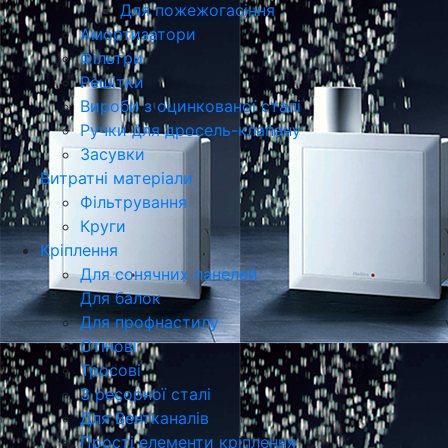
Для пожежогасіння
Амортизатори
Фільтри
Решітки
Вироби з оцинкованої сталі
Ручки для дросель-клапану
Засувки
Витратні матеріали
Фільтрування
Круги
Кріплення
Для сонячних панелей
Для балок
Для профнастилу
Стінові
Тросові
З ресорної сталі
Для Вентканалів
Прості елементи кріплення