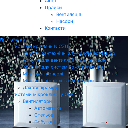
Акції
Прайси
Вентиляція
Насоси
Контакти
Вентиляція
Системи кріплень NICZUK
Хомути сантехнічні з гумовою вставкою
Хомути для вентиляції та аксесуари
Хомути для систем пожежогасіння
Монтажні консолі
Монтажні профілі та аксесуари
Дахові піраміди
Системи мікроклімату ОВК
Вентилятори
Автоматика
Стельові
Побутові