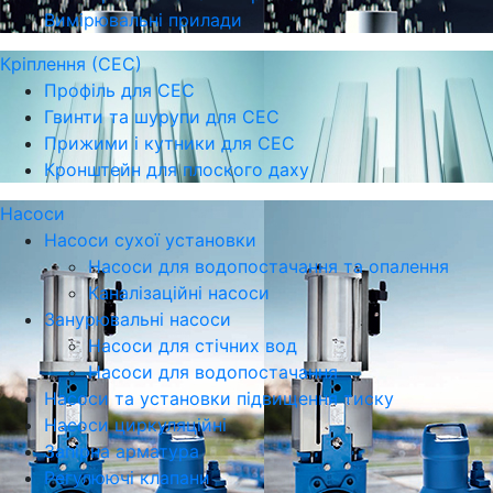
Вимірювальні прилади
Кріплення (СЕС)
Профіль для СЕС
Гвинти та шурупи для СЕС
Прижими і кутники для СЕС
Кронштейн для плоского даху
Насоси
Насоси сухої установки
Насоси для водопостачання та опалення
Каналізаційні насоси
Занурювальні насоси
Насоси для стічних вод
Насоси для водопостачання
Насоси та установки підвищення тиску
Насоси циркуляційні
Запірна арматура
Регулюючі клапани