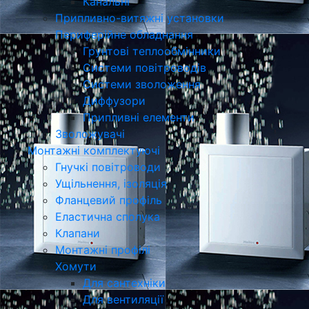
Канальні
Припливно-витяжні установки
Периферійне обладнання
Грунтові теплообмінники
Системи повітроводів
Системи зволоження
Диффузори
Припливні елементи
Зволожувачі
Монтажні комплектуючі
Гнучкі повітроводи
Ущільнення, ізоляція
Фланцевий профіль
Еластична сполука
Клапани
Монтажні профілі
Хомути
Для сантехніки
Для вентиляції