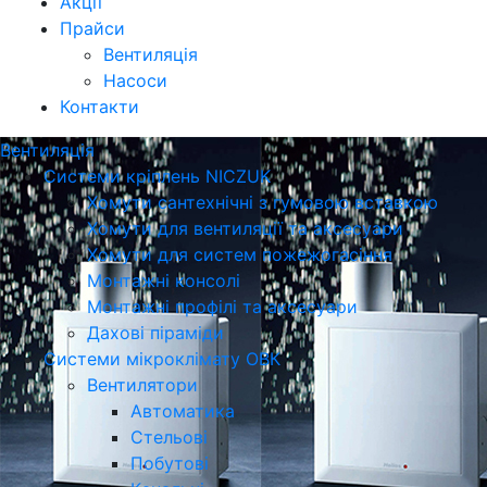
Акції
Прайси
Вентиляція
Насоси
Контакти
Вентиляція
Системи кріплень NICZUK
Хомути сантехнічні з гумовою вставкою
Хомути для вентиляції та аксесуари
Хомути для систем пожежогасіння
Монтажні консолі
Монтажні профілі та аксесуари
Дахові піраміди
Системи мікроклімату ОВК
Вентилятори
Автоматика
Стельові
Побутові