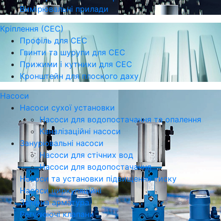
Вимірювальні прилади
Кріплення (СЕС)
Профіль для СЕС
Гвинти та шурупи для СЕС
Прижими і кутники для СЕС
Кронштейн для плоского даху
Насоси
Насоси сухої установки
Насоси для водопостачання та опалення
Каналізаційні насоси
Занурювальні насоси
Насоси для стічних вод
Насоси для водопостачання
Насоси та установки підвищення тиску
Насоси циркуляційні
Запірна арматура
Регулюючі клапани