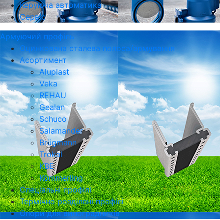
Керуюча автоматика
Сервіс
Армуючий профіль
Оцинкована сталева полоса/армування
Асортимент
Aluplast
Veka
REHAU
Gealan
Schuco
Salamander
Brügmann
Trokal
KBE
Kömmerling
Спеціальні профілі
Термічно розділені профілі
Опори для виноградників