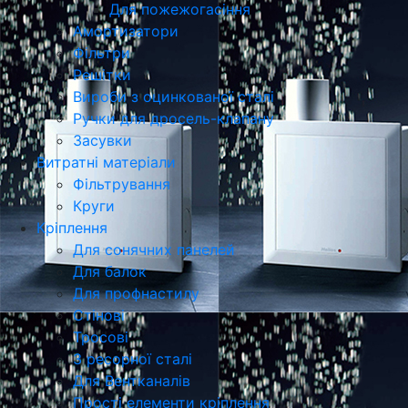
Для пожежогасіння
Амортизатори
Фільтри
Решітки
Вироби з оцинкованої сталі
Ручки для дросель-клапану
Засувки
Витратні матеріали
Фільтрування
Круги
Кріплення
Для сонячних панелей
Для балок
Для профнастилу
Стінові
Тросові
З ресорної сталі
Для Вентканалів
Прості елементи кріплення