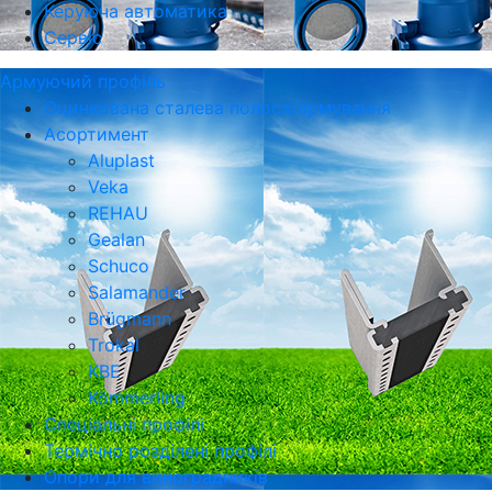
Керуюча автоматика
Сервіс
Армуючий профіль
Оцинкована сталева полоса/армування
Асортимент
Aluplast
Veka
REHAU
Gealan
Schuco
Salamander
Brügmann
Trokal
KBE
Kömmerling
Спеціальні профілі
Термічно розділені профілі
Опори для виноградників