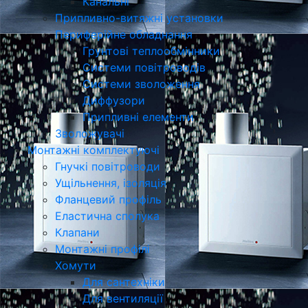
Канальні
Припливно-витяжні установки
Периферійне обладнання
Грунтові теплообмінники
Системи повітроводів
Системи зволоження
Диффузори
Припливні елементи
Зволожувачі
Монтажні комплектуючі
Гнучкі повітроводи
Ущільнення, ізоляція
Фланцевий профіль
Еластична сполука
Клапани
Монтажні профілі
Хомути
Для сантехніки
Для вентиляції