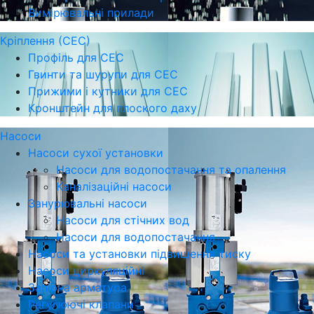
Вимірювальні прилади
Кріплення (СЕС)
Профіль для СЕС
Гвинти та шурупи для СЕС
Прижими і кутники для СЕС
Кронштейн для плоского даху
Насоси
Насоси сухої установки
Насоси для водопостачання та опалення
Каналізаційні насоси
Занурювальні насоси
Насоси для стічних вод
Насоси для водопостачання
Насоси та установки підвищення тиску
Насоси циркуляційні
Запірна арматура
Регулюючі клапани