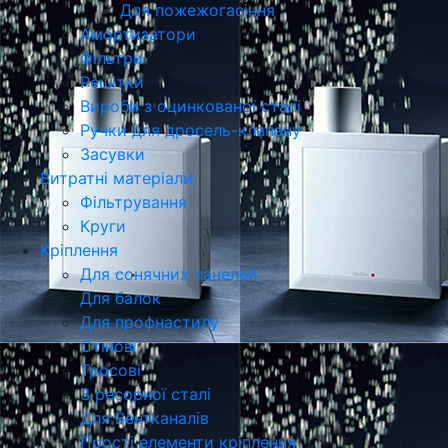
Для пожежогасіння
Амортизатори
Фільтри
Решітки
Вироби з оцинкованої сталі
Ручки для дросель-клапану
Засувки
Витратні матеріали
Фільтрування
Круги
Кріплення
Для сонячних панелей
Для балок
Для профнастилу
Стінові
Тросові
З ресорної сталі
Для Вентканалів
Прості елементи кріплення