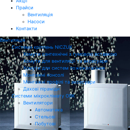
Акції
Прайси
Вентиляція
Насоси
Контакти
Вентиляція
Системи кріплень NICZUK
Хомути сантехнічні з гумовою вставкою
Хомути для вентиляції та аксесуари
Хомути для систем пожежогасіння
Монтажні консолі
Монтажні профілі та аксесуари
Дахові піраміди
Системи мікроклімату ОВК
Вентилятори
Автоматика
Стельові
Побутові