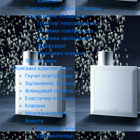
Канальні
Припливно-витяжні установки
Периферійне обладнання
Грунтові теплообмінники
Системи повітроводів
Системи зволоження
Диффузори
Припливні елементи
Зволожувачі
Монтажні комплектуючі
Гнучкі повітроводи
Ущільнення, ізоляція
Фланцевий профіль
Еластична сполука
Клапани
Монтажні профілі
Хомути
Для сантехніки
Для вентиляції