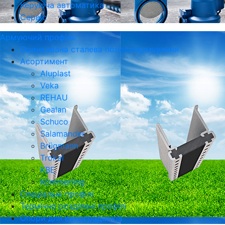
Керуюча автоматика
Сервіс
Армуючий профіль
Оцинкована сталева полоса/армування
Асортимент
Aluplast
Veka
REHAU
Gealan
Schuco
Salamander
Brügmann
Trokal
KBE
Kömmerling
Спеціальні профілі
Термічно розділені профілі
Опори для виноградників