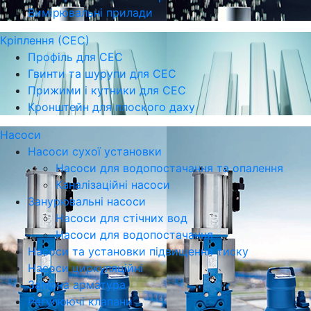
Вимірювальні прилади
Кріплення (СЕС)
Профіль для СЕС
Гвинти та шурупи для СЕС
Прижими і кутники для СЕС
Кронштейн для плоского даху
Насоси
Насоси сухої установки
Насоси для водопостачання та опалення
Каналізаційні насоси
Занурювальні насоси
Насоси для стічних вод
Насоси для водопостачання
Насоси та установки підвищення тиску
Насоси циркуляційні
Запірна арматура
Регулюючі клапани