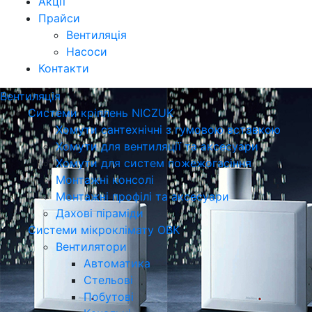
Акції
Прайси
Вентиляція
Насоси
Контакти
Вентиляція
Системи кріплень NICZUK
Хомути сантехнічні з гумовою вставкою
Хомути для вентиляції та аксесуари
Хомути для систем пожежогасіння
Монтажні консолі
Монтажні профілі та аксесуари
Дахові піраміди
Системи мікроклімату ОВК
Вентилятори
Автоматика
Стельові
Побутові