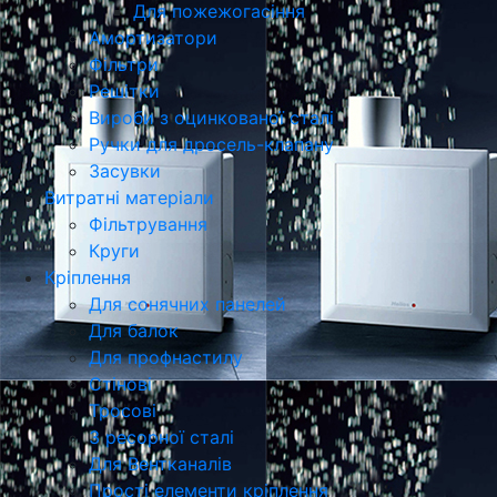
Для пожежогасіння
Амортизатори
Фільтри
Решітки
Вироби з оцинкованої сталі
Ручки для дросель-клапану
Засувки
Витратні матеріали
Фільтрування
Круги
Кріплення
Для сонячних панелей
Для балок
Для профнастилу
Стінові
Тросові
З ресорної сталі
Для Вентканалів
Прості елементи кріплення