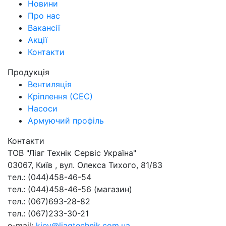
Новини
Про нас
Вакансії
Акції
Контакти
Продукція
Вентиляція
Кріплення (СЕС)
Насоси
Армуючий профіль
Контакти
ТОВ "Ліаг Технік Сервіс Україна"
03067
,
Київ
,
вул. Олекса Тихого, 81/83
тел.:
(044)458-46-54
тел.:
(044)458-46-56
(магазин)
тел.:
(067)693-28-82
тел.:
(067)233-30-21
e-mail:
kiev@liagtechnik.com.ua