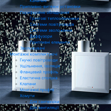
Канальні
Припливно-витяжні установки
Периферійне обладнання
Грунтові теплообмінники
Системи повітроводів
Системи зволоження
Диффузори
Припливні елементи
Зволожувачі
Монтажні комплектуючі
Гнучкі повітроводи
Ущільнення, ізоляція
Фланцевий профіль
Еластична сполука
Клапани
Монтажні профілі
Хомути
Для сантехніки
Для вентиляції