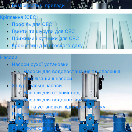
Вимірювальні прилади
Кріплення (СЕС)
Профіль для СЕС
Гвинти та шурупи для СЕС
Прижими і кутники для СЕС
Кронштейн для плоского даху
Насоси
Насоси сухої установки
Насоси для водопостачання та опалення
Каналізаційні насоси
Занурювальні насоси
Насоси для стічних вод
Насоси для водопостачання
Насоси та установки підвищення тиску
Насоси циркуляційні
Запірна арматура
Регулюючі клапани