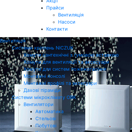
Акції
Прайси
Вентиляція
Насоси
Контакти
Вентиляція
Системи кріплень NICZUK
Хомути сантехнічні з гумовою вставкою
Хомути для вентиляції та аксесуари
Хомути для систем пожежогасіння
Монтажні консолі
Монтажні профілі та аксесуари
Дахові піраміди
Системи мікроклімату ОВК
Вентилятори
Автоматика
Стельові
Побутові