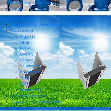
Керуюча автоматика
Сервіс
Армуючий профіль
Оцинкована сталева полоса/армування
Асортимент
Aluplast
Veka
REHAU
Gealan
Schuco
Salamander
Brügmann
Trokal
KBE
Kömmerling
Спеціальні профілі
Термічно розділені профілі
Опори для виноградників