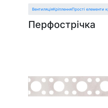
Вентиляція
Кріплення
Прості елементи к
Перфострічка