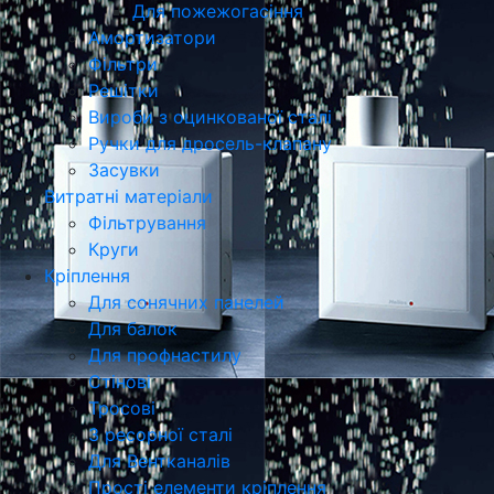
Для пожежогасіння
Амортизатори
Фільтри
Решітки
Вироби з оцинкованої сталі
Ручки для дросель-клапану
Засувки
Витратні матеріали
Фільтрування
Круги
Кріплення
Для сонячних панелей
Для балок
Для профнастилу
Стінові
Тросові
З ресорної сталі
Для Вентканалів
Прості елементи кріплення