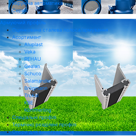
Керуюча автоматика
Сервіс
Армуючий профіль
Оцинкована сталева полоса/армування
Асортимент
Aluplast
Veka
REHAU
Gealan
Schuco
Salamander
Brügmann
Trokal
KBE
Kömmerling
Спеціальні профілі
Термічно розділені профілі
Опори для виноградників