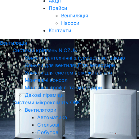
Акції
Прайси
Вентиляція
Насоси
Контакти
Вентиляція
Системи кріплень NICZUK
Хомути сантехнічні з гумовою вставкою
Хомути для вентиляції та аксесуари
Хомути для систем пожежогасіння
Монтажні консолі
Монтажні профілі та аксесуари
Дахові піраміди
Системи мікроклімату ОВК
Вентилятори
Автоматика
Стельові
Побутові