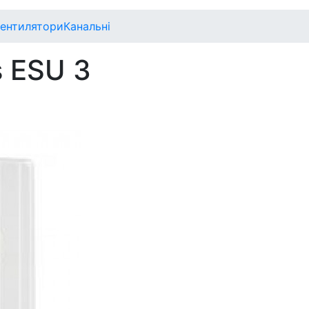
ентилятори
Канальні
s ESU 3