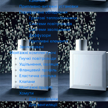
Канальні
Припливно-витяжні установки
Периферійне обладнання
Грунтові теплообмінники
Системи повітроводів
Системи зволоження
Диффузори
Припливні елементи
Зволожувачі
Монтажні комплектуючі
Гнучкі повітроводи
Ущільнення, ізоляція
Фланцевий профіль
Еластична сполука
Клапани
Монтажні профілі
Хомути
Для сантехніки
Для вентиляції