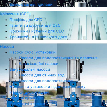
Вимірювальні прилади
Кріплення (СЕС)
Профіль для СЕС
Гвинти та шурупи для СЕС
Прижими і кутники для СЕС
Кронштейн для плоского даху
Насоси
Насоси сухої установки
Насоси для водопостачання та опалення
Каналізаційні насоси
Занурювальні насоси
Насоси для стічних вод
Насоси для водопостачання
Насоси та установки підвищення тиску
Насоси циркуляційні
Запірна арматура
Регулюючі клапани