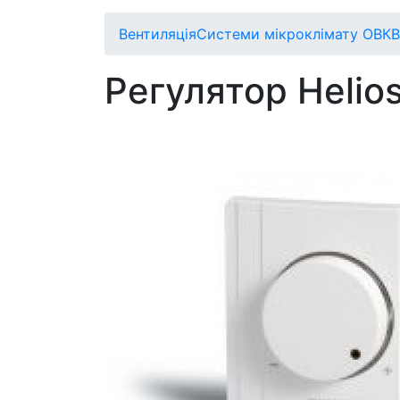
Вентиляція
Системи мікроклімату ОВК
В
Регулятор Helio