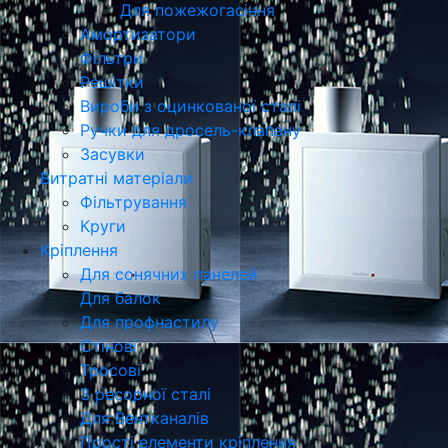
Для пожежогасіння
Амортизатори
Фільтри
Решітки
Вироби з оцинкованої сталі
Ручки для дросель-клапану
Засувки
Витратні матеріали
Фільтрування
Круги
Кріплення
Для сонячних панелей
Для балок
Для профнастилу
Стінові
Тросові
З ресорної сталі
Для Вентканалів
Прості елементи кріплення